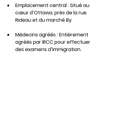
Emplacement central : Situé au 
cœur d’Ottawa, près de la rue 
Rideau et du marché By.
Médecins agréés : Entièrement 
agréés par IRCC pour effectuer 
des examens d’immigration.
Installations modernes : 
Équipées pour effectuer tous 
les examens médicaux requis 
sous un même toit.
Réservation facile : Les rendez-
vous peuvent être pris en ligne 
ou par téléphone.
Soins axés sur le patient : Un 